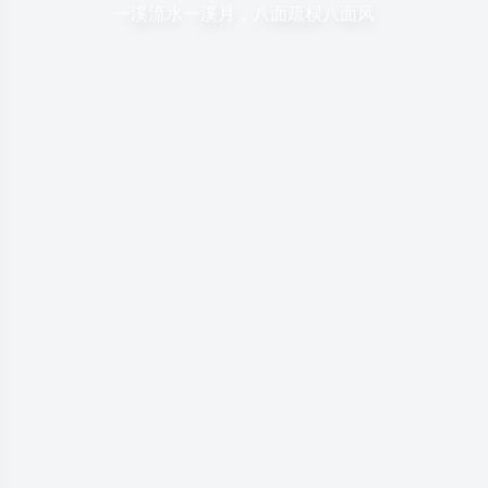
一溪流水一溪月，八面疏棂八面风