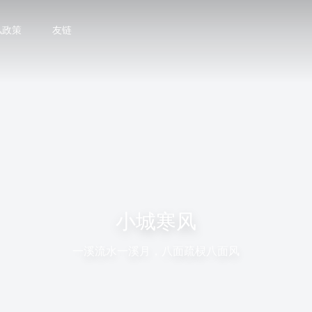
私政策
友链
小城寒风
一溪流水一溪月，八面疏棂八面风