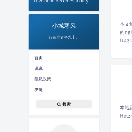
revolution becomes a duty.
本文
小城寒风
的ngin
行百里者半九十。
Upgr
首页
说说
隐私政策
友链
搜索
本站及
Het