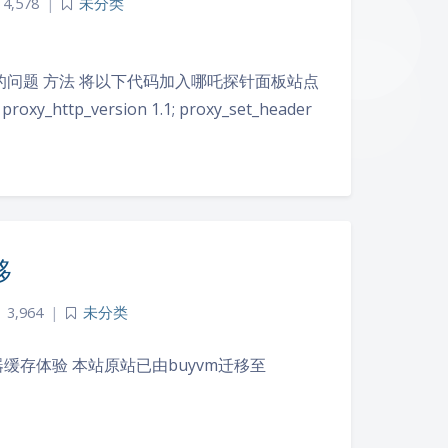
4,578
|
未分类
问题 方法 将以下代码加入哪吒探针面板站点
proxy_http_version 1.1; proxy_set_header
夜间模式
移
Sans Serif
Serif
3,964
|
未分类
浅阴影
深阴影
器缓存体验 本站原站已由buyvm迁移至
关闭
日落
暗化
灰度