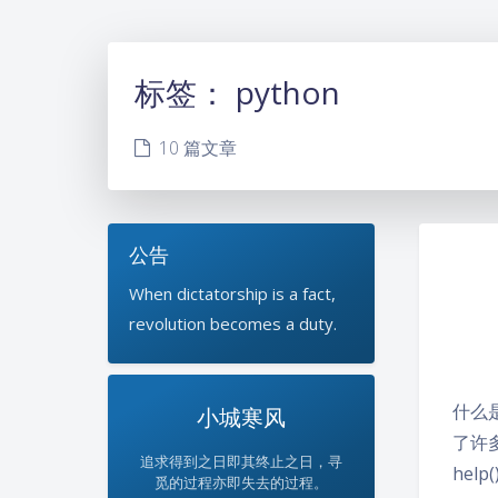
标签：
python
10 篇文章
公告
When dictatorship is a fact,
revolution becomes a duty.
什么
小城寒风
了许
追求得到之日即其终止之日，寻
hel
觅的过程亦即失去的过程。