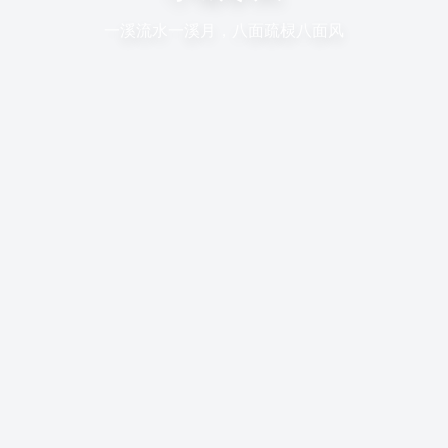
一溪流水一溪月，八面疏棂八面风