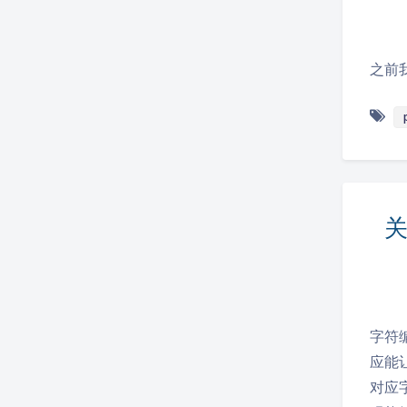
之前我
关
字符
应能
对应字