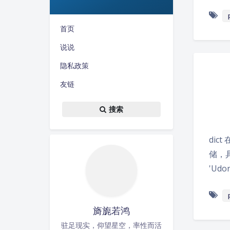
首页
说说
隐私政策
友链
搜索
dic
储，具
'Udon
旖旎若鸿
驻足现实，仰望星空，率性而活