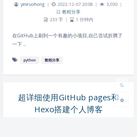
yiniruohong
|
2022-12-07 20:08
|
3,030
|
教程分享
233 字
|
1 分钟内
夜间模式
在GitHub上刷到一个有趣的小项目,自己尝试折腾了
Sans Serif
Serif
一下 ...
浅阴影
深阴影
python
教程分享
关闭
日落
暗化
灰度
超详细使用GitHub pages和
Hexo搭建个人博客
yiniruohong
|
2022-12-07 19:54
|
3,320
|
教程分享