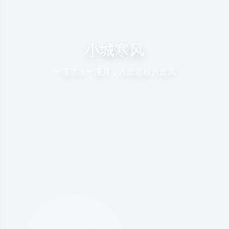
小城寒风
一溪流水一溪月，八面疏棂八面风