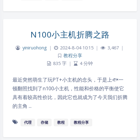
N100小主机折腾之路
yiniruohong
|
2024-8-04 10:15
|
3,467
|
教程分享
835 字
|
4 分钟
最近突然萌生了玩PT+小主机的念头，于是上🐟一
顿翻照找到了n100小主机，性能和价格的平衡使它
具有着较高性价比，因此它也就成为了今天我们折腾
的主角 ...
代理
存储
教程
教程分享