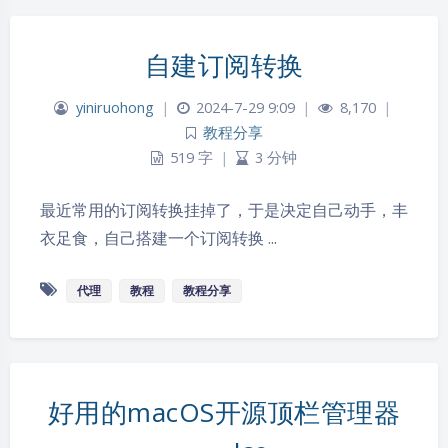
自建订阅转换
yiniruohong
|
2024-7-29 9:09
|
8,170
|
教程分享
519 字
|
3 分钟
最近常用的订阅转换挂掉了，于是决定自己动手，丰
衣足食，自己搭建一个订阅转换 ...
代理
教程
教程分享
夜间模式
Sans Serif
Serif
好用的macOS开源顶栏管理器
浅阴影
深阴影