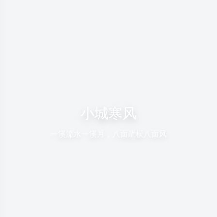
小城寒风
一溪流水一溪月，八面疏棂八面风