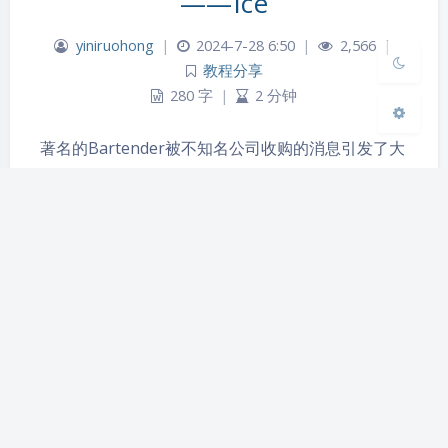
——Ice
关闭
日落
暗化
灰度
yiniruohong
|
2024-7-28 6:50
|
2,566
|
教程分享
280 字
|
2 分钟
著名的Bartender被不知名公司收购的消息引发了大
家对于其安全性的担忧，于是其开源平替Ice应运而
生 ...
教程
教程分享
使用密钥登录ssh（极简版）
yiniruohong
|
2024-7-03 20:02
|
8,334
|
教程分享