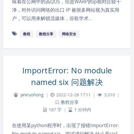
味着在公网中的高QOS，但是WARP的ip相对比较干
净，对外访问网络的出口 IP 被很多网站视为真实用
户，可以用来解锁流媒体，谷歌学术…
教程
教程分享
网络安全
ImportError: No module
named six 问题解决
yiniruohong
|
2022-12-28 17:11
|
3,010
|
教程分享
187 字
|
1 分钟内
在使用某python程序时，出现了报错ImportError:
夜间模式
No module named six，尝试进行解决 什么是six?