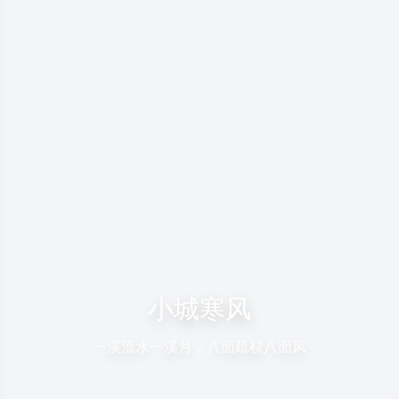
小城寒风
一溪流水一溪月，八面疏棂八面风