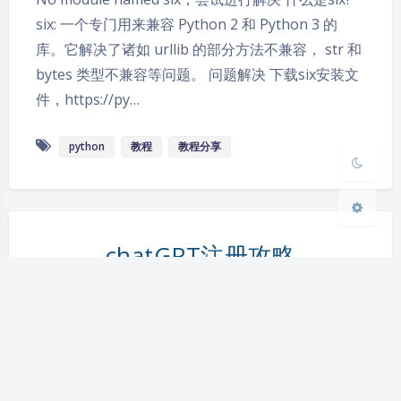
six: 一个专门用来兼容 Python 2 和 Python 3 的
Sans Serif
Serif
库。它解决了诸如 urllib 的部分方法不兼容， str 和
bytes 类型不兼容等问题。 问题解决 下载six安装文
浅阴影
深阴影
件，https://py…
关闭
日落
暗化
灰度
python
教程
教程分享
chatGPT注册攻略
yiniruohong
|
2022-12-15 15:30
|
2,789
|
教程分享
295 字
|
2 分钟
chatGPT注册攻略 准备 首先能能访问 Google 你得