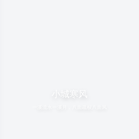
小城寒风
一溪流水一溪月，八面疏棂八面风