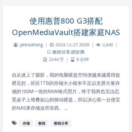
使用惠普800 G3搭配
OpenMediaVault搭建家庭NAS
yiniruohong
|
2024-12-27 20:09
|
2,640
|
教程分享
,
瞎折腾
2244 字
|
9 分钟
自从迷上了摄影，我的电脑硬盘空间便越来越显得捉
襟见肘，区区1TB的存储大小根本不足以支撑大量存
储的100M一张的RAW格式照片，终于我再也无法忍
受桌子上堆叠如山的移动硬盘，所以决心装一台便宜
的NAS来存储这些东西。 ...
存储
教程
教程分享