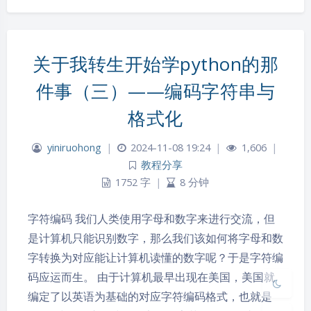
关于我转生开始学python的那
件事（三）——编码字符串与
格式化
yiniruohong
|
2024-11-08 19:24
|
1,606
|
夜间模式
教程分享
1752 字
|
8 分钟
Sans Serif
Serif
字符编码 我们人类使用字母和数字来进行交流，但
浅阴影
深阴影
是计算机只能识别数字，那么我们该如何将字母和数
字转换为对应能让计算机读懂的数字呢？于是字符编
关闭
日落
暗化
灰度
码应运而生。 由于计算机最早出现在美国，美国就
编定了以英语为基础的对应字符编码格式，也就是