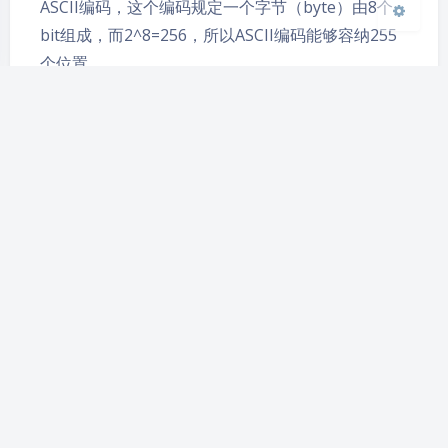
ASCII编码，这个编码规定一个字节（byte）由8个
bit组成，而2^8=256，所以ASCII编码能够容纳255
个位置…
python
教程
教程分享
关于我转生开始学python的那
件事（二）——python程序初
试与语法基础
yiniruohong
|
2024-10-12 14:41
|
1,277
|
教程分享
2464 字
|
11 分钟