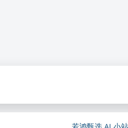
若鸿甄选 AI 小