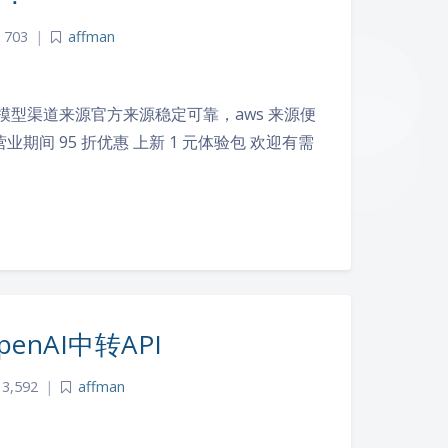
703
|
affman
3S8FK4 多模型渠道来源官方来源稳定可靠，aws 来源便
 试营业期间 95 折优惠 上新 1 元体验包 欢迎有需
夜间模式
nAI中转API
Sans Serif
Serif
3,592
|
affman
浅阴影
深阴影