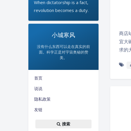
When dictatorship is a fact,
revolution becomes a duty.
商店站
小城寒风
宜大碗
没有什么东西可以走在真实的前
求的
面。科学正是对宇宙奥秘的赞
美。
首页
说说
隐私政策
友链
搜索