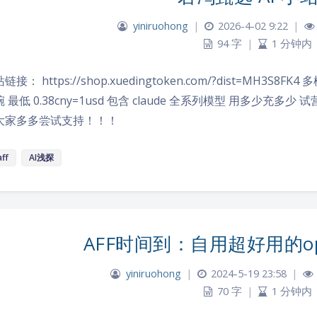
yiniruohong
|
2026-4-02 9:22
|
94 字
|
1 分钟内
链接： https://shop.xuedingtoken.com/?dist=MH
 最低 0.38cny=1usd 包含 claude 全系列模型 用多少充多少
大家多多尝试支持！！！
aff
AI浅探
AFF时间到：自用超好用的ope
yiniruohong
|
2024-5-19 23:58
|
70 字
|
1 分钟内