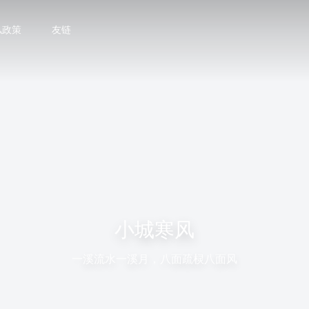
私政策
友链
小城寒风
一溪流水一溪月，八面疏棂八面风