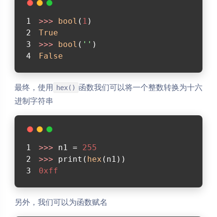
>>> 
bool
(
1
)
True
>>> 
bool
(
''
)
False
最终，使用
函数我们可以将一个整数转换为十六
hex()
进制字符串
>>> 
n1 = 
255
>>> 
print(
hex
(n1))
0xff
另外，我们可以为函数赋名