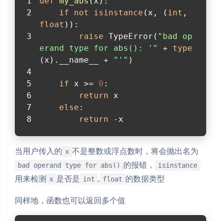
def
my_abs
(
x
):
if
not
isinstance
(x, (
int
, 
float
)):
raise
 TypeError(
"bad op
erand type for abs(): '"
 + 
type
(x).__name__ + 
"'"
)
if
 x >= 
0
:
return
 x
else
:
return
 -x
当用户传入的
不是整数或浮点数时，将会抛出名为
x
的报错，
bad operand type for abs()
isinstance
用来检测
是否是
,
的数据类型
x
int
float
同样地，函数也可以返回多个值