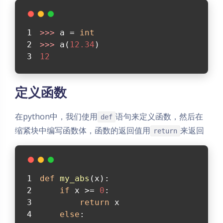
>>> 
a = 
int
>>> 
a(
12.34
)
12
定义函数
在python中，我们使用
语句来定义函数，然后在
def
缩紧块中编写函数体，函数的返回值用
来返回
return
def
my_abs
(
x
):
if
 x >= 
0
:
return
 x
else
: