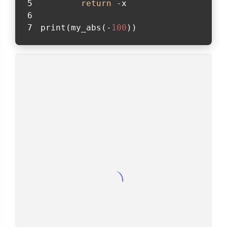
return
 -x
print(my_abs(-
100
))