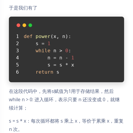
于是我们有了
def
power
(
x, n
):
    s = 
1
while
 n > 
0
:
        n = n - 
1
        s = s * x
return
 s
在这段代码中，先将s赋值为1用于存储结果，然后
while n > 0: 进入循环，表示只要 n 还没变成 0，就继
续计算；
s = s * x：每次循环都将 s 乘上 x，等价于累乘 x，重复
n 次。