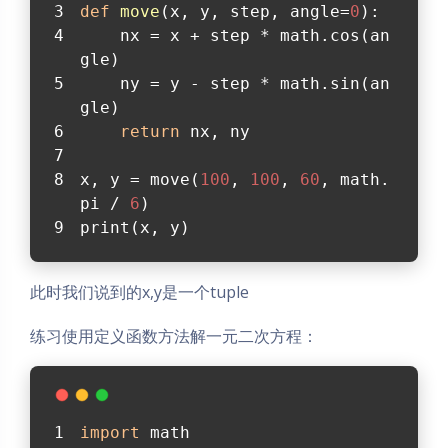
def
move
(
x, y, step, angle=
0
):
    nx = x + step * math.cos(an
gle)
    ny = y - step * math.sin(an
gle)
return
 nx, ny
x, y = move(
100
, 
100
, 
60
, math.
pi / 
6
)
print(x, y)
此时我们说到的x,y是一个tuple
练习使用定义函数方法解一元二次方程：
import
 math