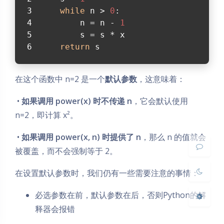
while
 n > 
0
:
        n = n - 
1
        s = s * x
return
 s
夜间模式
在这个函数中 n=2 是一个
默认参数
，这意味着：
​ •
如果调用 power(x) 时不传递 n
，它会默认使用
Sans Serif
Serif
n=2，即计算 x²。
浅阴影
深阴影
​ •
如果调用 power(x, n) 时提供了 n
，那么 n 的值就会
被覆盖，而不会强制等于 2。
关闭
日落
暗化
灰度
在设置默认参数时，我们仍有一些需要注意的事情：
必选参数在前，默认参数在后，否则Python的解
释器会报错