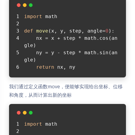
import
 math
def
move
(
x, y, step, angle=
0
):
    nx = x + step * math.cos(an
gle)
    ny = y - step * math.sin(an
gle)
return
 nx, ny
我们通过定义函数move，便能够实现给出坐标、位移
和角度，从而计算出新的坐标
import
 math