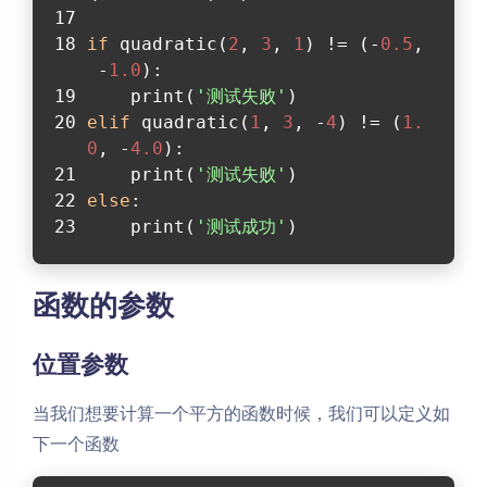
if
 quadratic(
2
, 
3
, 
1
) != (-
0.5
,
 -
1.0
):
    print(
'测试失败'
)
elif
 quadratic(
1
, 
3
, -
4
) != (
1.
0
, -
4.0
):
    print(
'测试失败'
)
else
:
    print(
'测试成功'
)
函数的参数
位置参数
当我们想要计算一个平方的函数时候，我们可以定义如
下一个函数