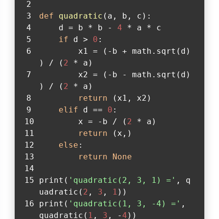
def
quadratic
(
a, b, c
):
    d = b * b - 
4
 * a * c
if
 d > 
0
:
        x1 = (-b + math.sqrt(d)
) / (
2
 * a)
        x2 = (-b - math.sqrt(d)
) / (
2
 * a)
return
 (x1, x2)
elif
 d == 
0
:
        x = -b / (
2
 * a)
return
 (x,)
else
:
return
None
print(
'quadratic(2, 3, 1) ='
, q
uadratic(
2
, 
3
, 
1
))
print(
'quadratic(1, 3, -4) ='
, 
quadratic(
1
, 
3
, -
4
))