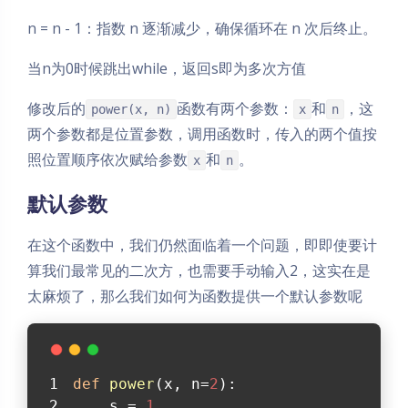
n = n - 1：指数 n 逐渐减少，确保循环在 n 次后终止。
当n为0时候跳出while，返回s即为多次方值
修改后的
函数有两个参数：
和
，这
power(x, n)
x
n
两个参数都是位置参数，调用函数时，传入的两个值按
照位置顺序依次赋给参数
和
。
x
n
默认参数
在这个函数中，我们仍然面临着一个问题，即即使要计
算我们最常见的二次方，也需要手动输入2，这实在是
太麻烦了，那么我们如何为函数提供一个默认参数呢
def
power
(
x, n=
2
):
    s = 
1