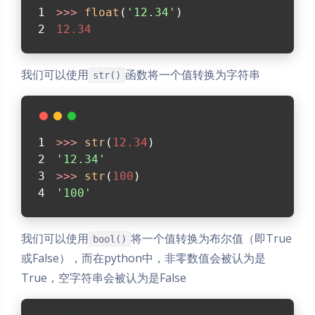
>>> 
float
(
'12.34'
)
12.34
我们可以使用
函数将一个值转换为字符串
str()
>>> 
str
(
12.34
)
'12.34'
>>> 
str
(
100
)
'100'
我们可以使用
将一个值转换为布尔值（即True
bool()
或False），而在python中，非零数值会被认为是
True，空字符串会被认为是False