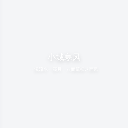
小城寒风
一溪流水一溪月，八面疏棂八面风