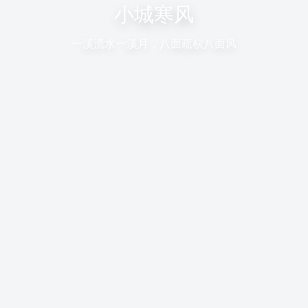
小城寒风
一溪流水一溪月，八面疏棂八面风