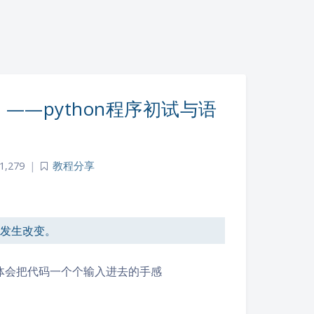
——python程序初试与语
1,279
|
教程分享
是发生改变。
体会把代码一个个输入进去的手感