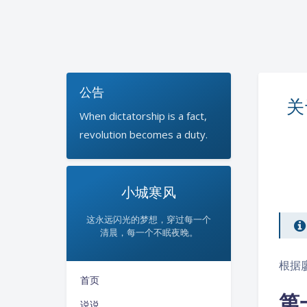
公告
关
When dictatorship is a fact,
revolution becomes a duty.
小城寒风
这永远闪光的梦想，穿过每一个
清晨，每一个不眠夜晚。
根据
首页
第
说说