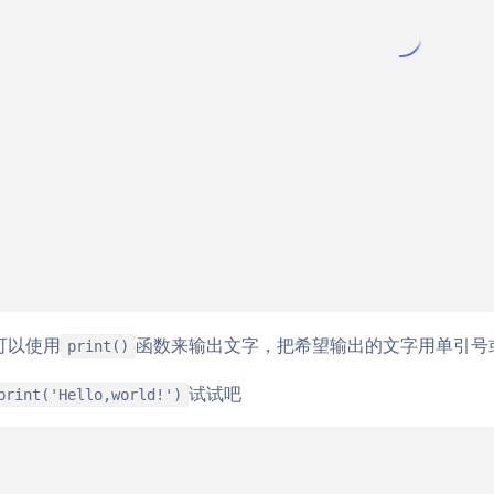
可以使用
函数来输出文字，把希望输出的文字用单引号
print()
试试吧
print('Hello,world!')