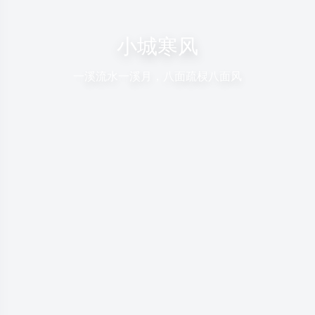
小城寒风
一溪流水一溪月，八面疏棂八面风