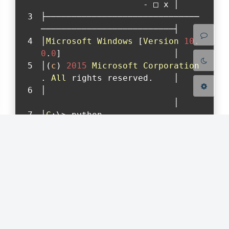
                    - □ x │
浅阴影
深阴影
├──────────────────────────────
──────────────────────────┤
│
Microsoft
Windows
 [
Version
10.
关闭
日落
暗化
灰度
0
.
0
]                      │
│(
c
) 
2015
Microsoft
Corporation
. 
All
 rights reserved.    │
│                              
                          │
│
C
:\> python                   
                          │
│'python' 
is
 not recognized 
as
an 
internal
 or external co│
│mmand, operable program or bat
ch file.                  │
│                              
                          │
│
C
:\> 
_
                          │