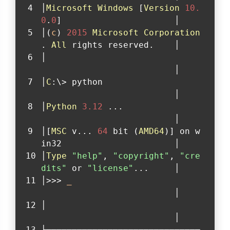
│
Microsoft
Windows
 [
Version
10.
0
.
0
]                      │
│(
c
) 
2015
Microsoft
Corporation
. 
All
 rights reserved.    │
│                              
                          │
│
C
:\> python                   
                          │
│
Python
3.12
 ...               
                          │
│[
MSC
 v... 
64
 bit (
AMD64
)] on w
in32                      │
│
Type
"help"
, 
"copyright"
, 
"cre
dits"
 or 
"license"
...     │
│>>> 
_
                          │
│                              
                          │
└──────────────────────────────