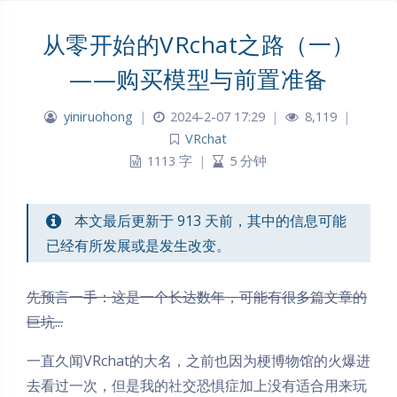
从零开始的VRchat之路（一）
——购买模型与前置准备
yiniruohong
|
2024-2-07 17:29
|
8,119
|
VRchat
1113 字
|
5 分钟
本文最后更新于 913 天前，其中的信息可能
已经有所发展或是发生改变。
先预言一手：这是一个长达数年，可能有很多篇文章的
巨坑...
一直久闻VRchat的大名，之前也因为梗博物馆的火爆进
去看过一次，但是我的社交恐惧症加上没有适合用来玩