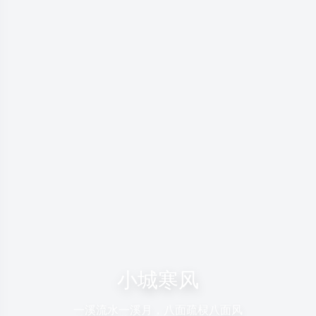
小城寒风
一溪流水一溪月，八面疏棂八面风