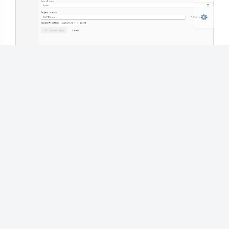
在点击创建项目后有一系列package可供安装，这里强
烈建议安装Gesture Manager插件，我们从下拉栏目
中选择最新的版本安装，然后点击open project打开工
程