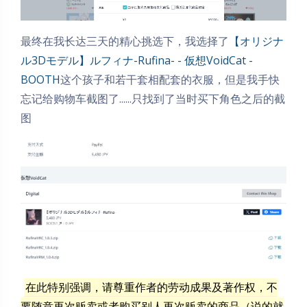
最终在我长达三天的精心挑选下，我选择了
【オリジナ
ル3Dモデル】ルフィナ-Rufina- - 仮想VoidCat -
BOOTH
这个孩子和若干套相配套的衣服，但是我手快
忘记给购物车截图了......只找到了当时买下角色之后的截
图
在此特别强调，请尊重作者的劳动成果及著作权，不
要随意再次贩卖或者购买别人再次贩卖的商品（说的就