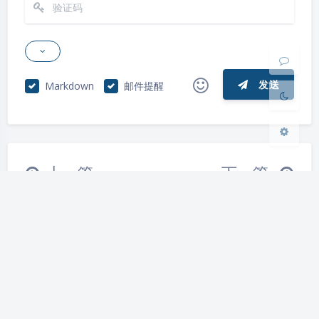
浅阴影
深阴影
关闭
日落
暗化
灰度
发送
Markdown
邮件提醒
|´・ω・)ノ
ヾ(≧∇≦*)ゝ
(☆ω☆)
（╯‵□′）╯︵┴─┴
￣﹃￣
(/ω＼)
上一篇
下一篇
∠( ᐛ 」∠)＿
(๑•̀ㅁ•́ฅ)
→_→
win11运行安卓APP教
chatGPT注册攻略
୧(๑•̀⌄•́๑)૭
٩(ˊᗜˋ*)و
(ノ°ο°)ノ
程
(´இ皿இ｀)
⌇●﹏●⌇
(ฅ´ω`ฅ)
(╯°A°)╯︵○○○
φ(￣∇￣o)
ヾ(´･ ･｀｡)ノ"
( ง ᵒ̌皿ᵒ̌)ง⁼³₌₃
(ó﹏ò｡)
Copyright ©2022 版权所有 旖旎若鸿
Σ(っ °Д °;)っ
( ,,´･ω･)ﾉ"(´っω･｀｡)