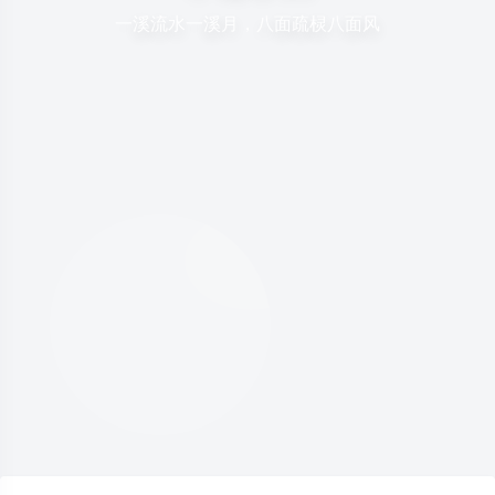
一溪流水一溪月，八面疏棂八面风