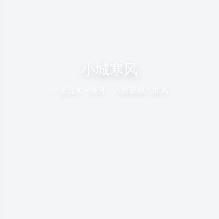
小城寒风
一溪流水一溪月，八面疏棂八面风