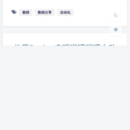
关闭
日落
暗化
灰度
教程
教程分享
自动化
使用Docker实现哔哩哔哩自动
签到
yiniruohong
|
2023-1-31 17:48
|
3,359
|
教程分享
631 字
|
6 分钟
由于住校原因，没法经常登录B站，但作为资深白嫖
党又不愿错过，所以搭建脚本实现自动签到 本篇文
章参考记录自官方文档
https://github.com/RayWangQvQ/BiliBiliToolPro/