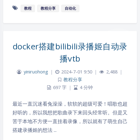
教程
教程分享
自动化
docker搭建bilibili录播姬自动录
播vtb
yiniruohong
|
2024-7-01 9:50
|
2,488
|
教程分享
697 字
|
4 分钟
最近一直沉迷看兔澡澡，软软的超级可爱！唱歌也超
好听的，所以我想把歌曲录下来回头经常听。但是又
苦于本地不方便一直挂着录像，所以就有了萌生自己
搭建录播姬的想法 ...