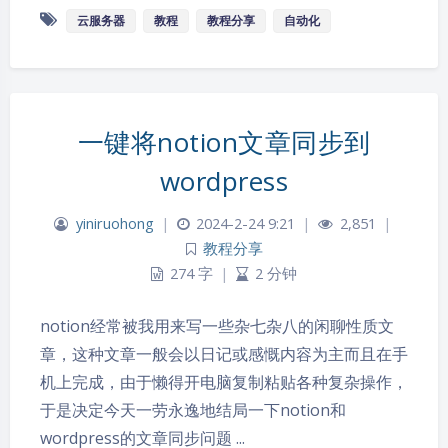
云服务器
教程
教程分享
自动化
一键将notion文章同步到
wordpress
yiniruohong
|
2024-2-24 9:21
|
2,851
|
教程分享
274 字
|
2 分钟
夜间模式
notion经常被我用来写一些杂七杂八的闲聊性质文
章，这种文章一般会以日记或感慨内容为主而且在手
Sans Serif
Serif
机上完成，由于懒得开电脑复制粘贴各种复杂操作，
于是决定今天一劳永逸地结局一下notion和
浅阴影
深阴影
wordpress的文章同步问题 ...