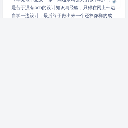
是苦于没有pcb的设计知识与经验，只得在网上一边
自学一边设计，最后终于做出来一个还算像样的成
品，就用这篇博客来记录一下这个过程吧~~ 准备 1.
相关的pcb设计软件，我使用的是嘉立创的EDA专业
版 2.丙酮溶液，用来提取出来原来饭卡中的芯片 3.搭
配你想要颜色…
pcb
教程
教程分享
pacificrack一元鸡灵车评测
yiniruohong
|
2023-7-29 17:37
|
2,539
|
瞎折腾
219 字
|
9 分钟