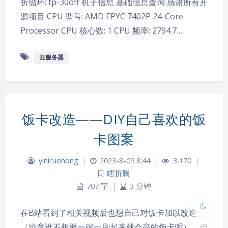
折循环: tp-30off 机子信息 基础信息查询 感谢所有开
源项目 CPU 型号: AMD EPYC 7402P 24-Core
Processor CPU 核心数: 1 CPU 频率: 2794.7…
云服务器
夜间模式
饭卡改造——DIY自己喜欢的饭
卡图案
Sans Serif
Serif
浅阴影
深阴影
yiniruohong
|
2023-8-09 8:44
|
3,170
|
瞎折腾
707 字
|
3 分钟
关闭
日落
暗化
灰度
在B站看到了相关视频后也想自己对饭卡加以改造
（毕竟谁不想要一张一刷起来就会亮的饭卡呢），但