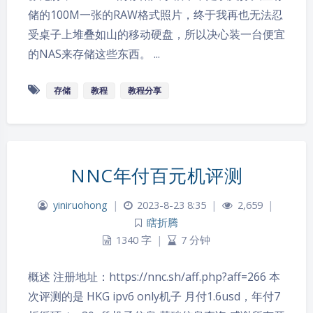
储的100M一张的RAW格式照片，终于我再也无法忍
受桌子上堆叠如山的移动硬盘，所以决心装一台便宜
的NAS来存储这些东西。 ...
存储
教程
教程分享
NNC年付百元机评测
yiniruohong
|
2023-8-23 8:35
|
2,659
|
瞎折腾
1340 字
|
7 分钟
概述 注册地址：https://nnc.sh/aff.php?aff=266 本
次评测的是 HKG ipv6 only机子 月付1.6usd，年付7