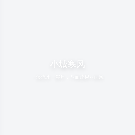
小城寒风
一溪流水一溪月，八面疏棂八面风