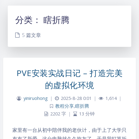
分类：
瞎折腾
5 篇文章
PVE安装实战日记 – 打造完美
的虚拟化环境
yiniruohong
|
2025-8-28 0:01
|
1,614
|
教程分享
,
瞎折腾
2202 字
|
13 分钟
家里有一台从初中陪伴我的老伙计，由于上了大学只
有有了新爱，这台电脑就久久吃灰了，于是我打算折