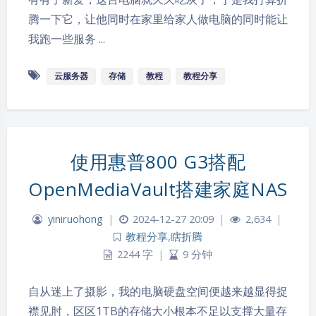
腾一下它，让他同时在家里给家人做电脑的同时能让
我跑一些服务 ...
云服务器
存储
教程
教程分享
使用惠普800 G3搭配
OpenMediaVault搭建家庭NAS
yiniruohong
|
2024-12-27 20:09
|
2,634
|
教程分享
,
瞎折腾
2244 字
|
9 分钟
自从迷上了摄影，我的电脑硬盘空间便越来越显得捉
襟见肘，区区1TB的存储大小根本不足以支撑大量存