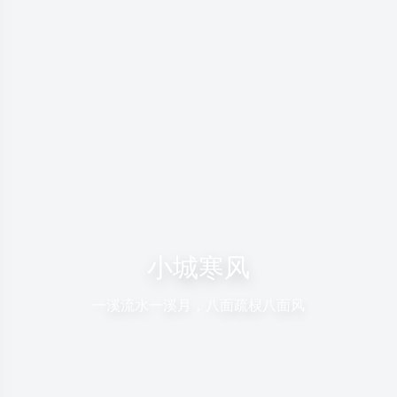
小城寒风
一溪流水一溪月，八面疏棂八面风