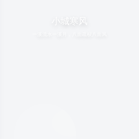
小城寒风
一溪流水一溪月，八面疏棂八面风