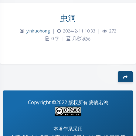
虫洞
yiniruohong
|
2024-2-11 10:33
|
272
0 字
|
几秒读完
夜间模式
豆
Sans Serif
Serif
Copyright ©2022 版权所有 旖旎若鸿
浅阴影
深阴影
本著作系采用
关闭
日落
暗化
灰度