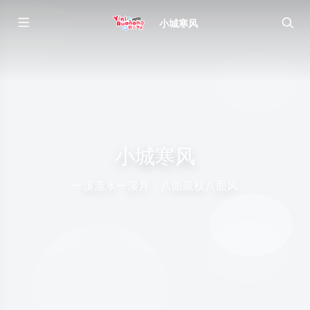
小城寒风
小城寒风
一溪流水一溪月，八面疏棂八面风